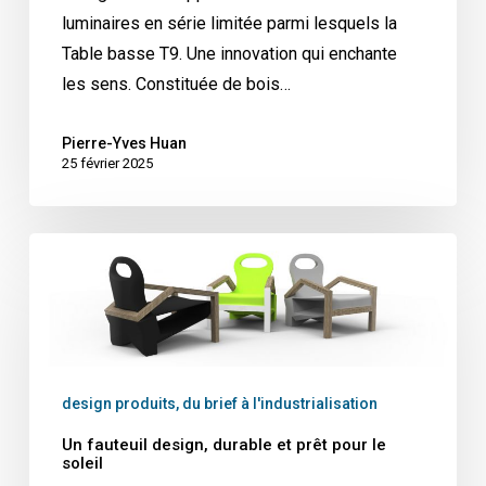
luminaires en série limitée parmi lesquels la
Table basse T9. Une innovation qui enchante
les sens. Constituée de bois…
Pierre-Yves Huan
25 février 2025
Un
fauteuil
design,
durable
et
prêt
design produits, du brief à l'industrialisation
pour
Un fauteuil design, durable et prêt pour le
le
soleil