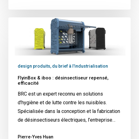
FlyinBox
&
iboo
:
désinsectiseur
repensé,
design produits, du brief à l'industrialisation
efficacité
FlyinBox & iboo : désinsectiseur repensé,
efficacité
BRC est un expert reconnu en solutions
d’hygiène et de lutte contre les nuisibles.
Spécialisée dans la conception et la fabrication
de désinsectiseurs électriques, l’entreprise…
Pierre-Yves Huan