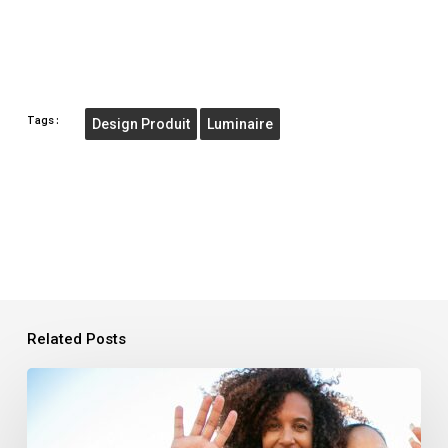
Tags:
Design Produit
Luminaire
Related Posts
rse-
design-
thinking-