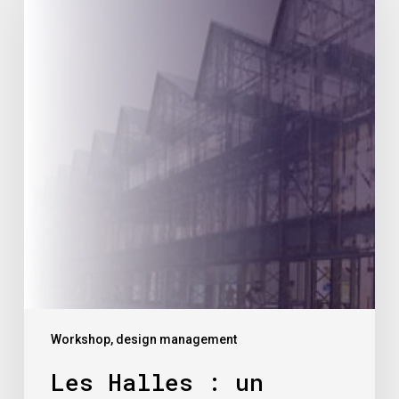
:
un
tiers-
lieu
créatif
et
innovant
Workshop, design management
Les Halles : un