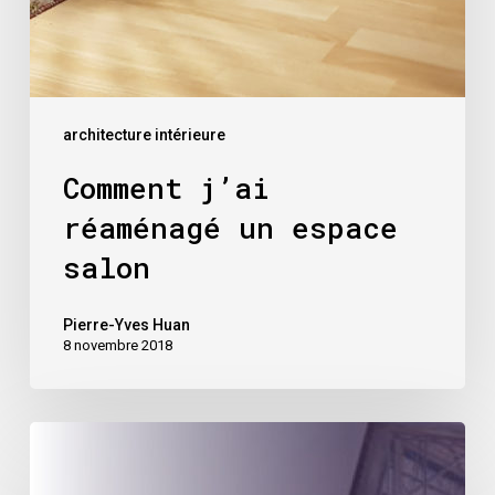
architecture intérieure
Comment j’ai
réaménagé un espace
salon
Pierre-Yves Huan
8 novembre 2018
Les
Halles