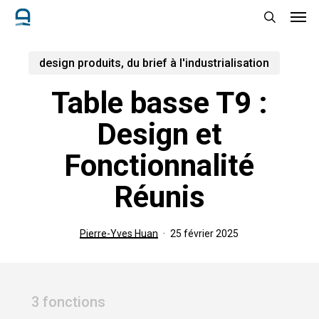
Men
Skip
to
search
main
design produits, du brief à l'industrialisation
content
Table basse T9 :
Design et
Fonctionnalité
Réunis
Pierre-Yves Huan
25 février 2025
3 fonctions