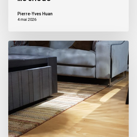
Pierre-Yves Huan
4 mai 2026
Comment
j’ai
réaménagé
un
espace
salon